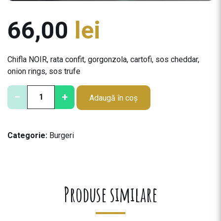
66,00
lei
Chifla NOIR, rata confit, gorgonzola, cartofi, sos cheddar,
onion rings, sos trufe
C
−
+
Adaugă în coș
a
n
t
Categorie:
Burgeri
i
t
a
t
e
Produse similare
B
u
r