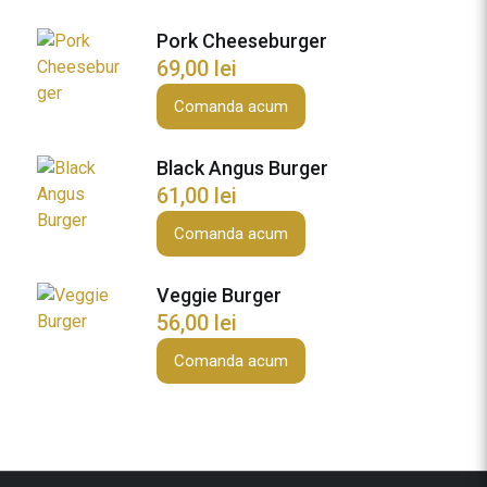
g
Pork Cheeseburger
e
69,00
lei
r
L
Comanda acum
A
R
Black Angus Burger
O
61,00
lei
C
C
Comanda acum
A
Veggie Burger
56,00
lei
Comanda acum