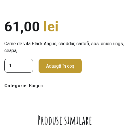
61,00
lei
Carne de vita Black Angus, cheddar, cartofi, sos, onion rings,
ceapa,
C
Adaugă în coș
a
n
t
Categorie:
Burgeri
i
t
a
t
Produse similare
e
B