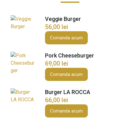
l
a
c
Veggie Burger
k
56,00
lei
A
Comanda acum
n
g
u
Pork Cheeseburger
s
69,00
lei
B
Comanda acum
u
r
Burger LA ROCCA
g
66,00
lei
e
r
Comanda acum