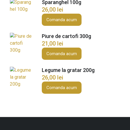
Sparanghel 100g
a
26,00
lei
j
i
Comanda acum
t
i
Piure de cartofi 300g
3
21,00
lei
0
Comanda acum
0
g
Legume la gratar 200g
26,00
lei
Comanda acum