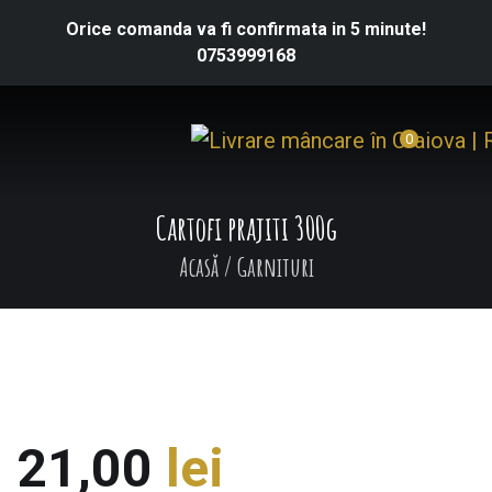
Orice comanda va fi confirmata in 5 minute!
0753999168
0
Cartofi prajiti 300g
Acasă
/
Garnituri
21,00
lei