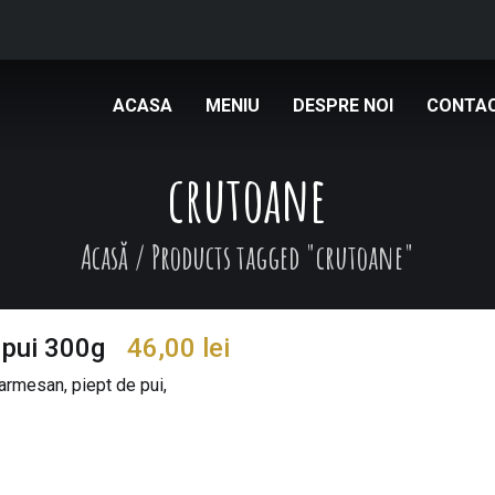
ACASA
MENIU
DESPRE NOI
CONTA
crutoane
Acasă
/
Products tagged "crutoane"
 pui 300g
46,00
lei
armesan, piept de pui,