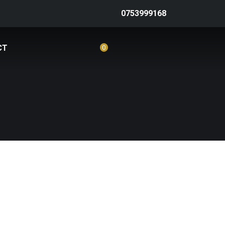
0753999168
CT
0